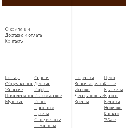
О компании
Доставка и оплата
Контакты
Кольца
Серьги
Подвески
Цепи
Обручальные
Детские
Знаки зодиака
Колье
Женские
Каффы
Иконки
Браслеты
Помолвочные
Классические
Декоративные
Броши
Мужские
Конго
Кресты
Булавки
Протяжки
Новинки
Пусеты
Каталог
С подвесным
%Sale
элементом