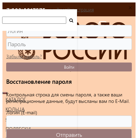
+7(903)9917575
Вход
Регистрация
Забыли пароль?
Войти
Восстановление пароля
Контрольная строка для смены пароля, а также ваши
КАТАЛОГ
регистрационные данные, будут высланы вам по E-Mail.
КОЛЬЦА
Логин (E-mail)
СЕРЬГИ
ПОДВЕСКИ