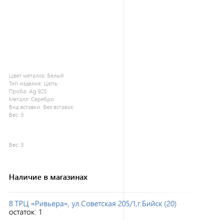
Цвет металла:
Белый
Тип изделия:
Цепь
Проба:
Ag 925
Металл:
Серебро
Вид вставки:
Без вставок
Вес:
3
Вес:
3
Наличие в магазинах
8 ТРЦ «Ривьера», ул.Советская 205/1,г.Бийск (20)
остаток:
1