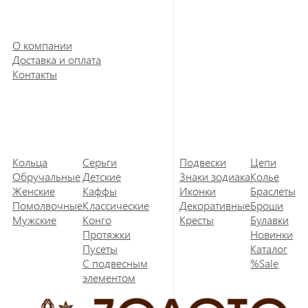
О компании
Доставка и оплата
Контакты
Кольца
Серьги
Подвески
Цепи
Обручальные
Детские
Знаки зодиака
Колье
Женские
Каффы
Иконки
Браслеты
Помолвочные
Классические
Декоративные
Броши
Мужские
Конго
Кресты
Булавки
Протяжки
Новинки
Пусеты
Каталог
С подвесным
%Sale
элементом