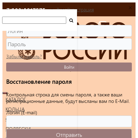
+7(903)9917575
Вход
Регистрация
Забыли пароль?
Войти
Восстановление пароля
Контрольная строка для смены пароля, а также ваши
КАТАЛОГ
регистрационные данные, будут высланы вам по E-Mail.
КОЛЬЦА
Логин (E-mail)
СЕРЬГИ
ПОДВЕСКИ