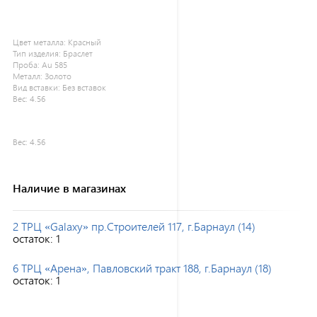
Цвет металла:
Красный
Тип изделия:
Браслет
Проба:
Au 585
Металл:
Золото
Вид вставки:
Без вставок
Вес:
4.56
Вес:
4.56
Наличие в магазинах
2 ТРЦ «Galaxy» пр.Строителей 117, г.Барнаул (14)
остаток:
1
6 ТРЦ «Арена», Павловский тракт 188, г.Барнаул (18)
остаток:
1