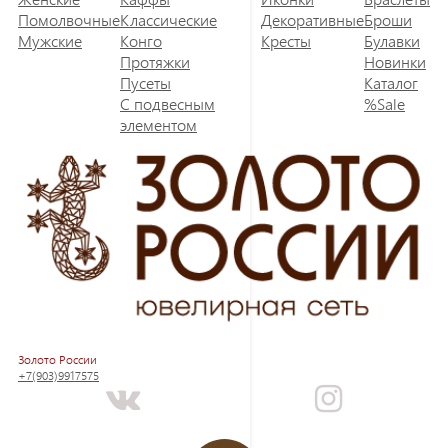
Помолвочные
Классические
Декоративные
Броши
Мужские
Конго
Кресты
Булавки
Протяжки
Новинки
Пусеты
Каталог
С подвесным
%Sale
элементом
Золото России
+7(903)9917575