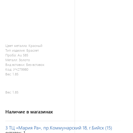
Цвет металла:
Красный
Тип изделия:
Браслет
Проба:
Au 585
Металл:
Золото
Вид вставки:
Без вставок
Код:
УЧ279980
Вес:
1.85
Вес:
1.85
Наличие в магазинах
3 ТЦ «Мария Ра», пр.Коммунарский 18, г.Бийск (15)
остаток:
1