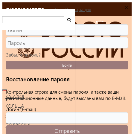
+7(903)9917575
Вход
Регистрация
Забыли пароль?
Войти
Восстановление пароля
Контрольная строка для смены пароля, а также ваши
КАТАЛОГ
регистрационные данные, будут высланы вам по E-Mail.
КОЛЬЦА
Логин (E-mail)
СЕРЬГИ
ПОДВЕСКИ