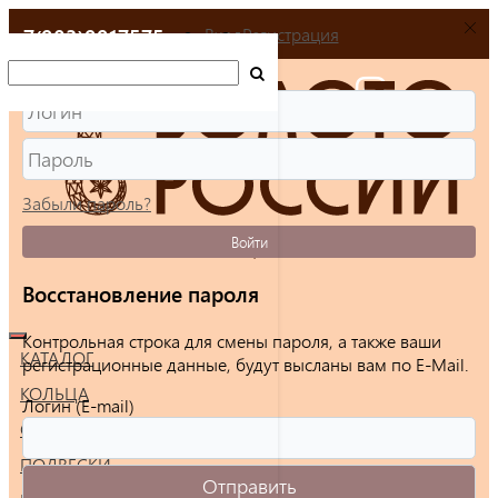
+7(903)9917575
Вход
Регистрация
Забыли пароль?
Войти
Восстановление пароля
Контрольная строка для смены пароля, а также ваши
КАТАЛОГ
регистрационные данные, будут высланы вам по E-Mail.
КОЛЬЦА
Логин (E-mail)
СЕРЬГИ
ПОДВЕСКИ