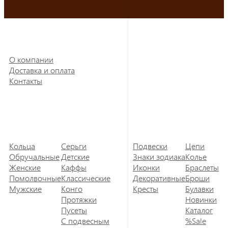
О компании
Доставка и оплата
Контакты
Кольца
Серьги
Подвески
Цепи
Обручальные
Детские
Знаки зодиака
Колье
Женские
Каффы
Иконки
Браслеты
Помолвочные
Классические
Декоративные
Броши
Мужские
Конго
Кресты
Булавки
Протяжки
Новинки
Пусеты
Каталог
С подвесным
%Sale