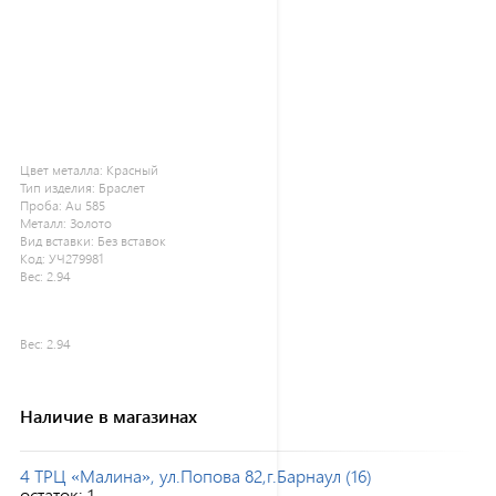
Цвет металла:
Красный
Тип изделия:
Браслет
Проба:
Au 585
Металл:
Золото
Вид вставки:
Без вставок
Код:
УЧ279981
Вес:
2.94
Вес:
2.94
Наличие в магазинах
4 ТРЦ «Малина», ул.Попова 82,г.Барнаул (16)
остаток:
1