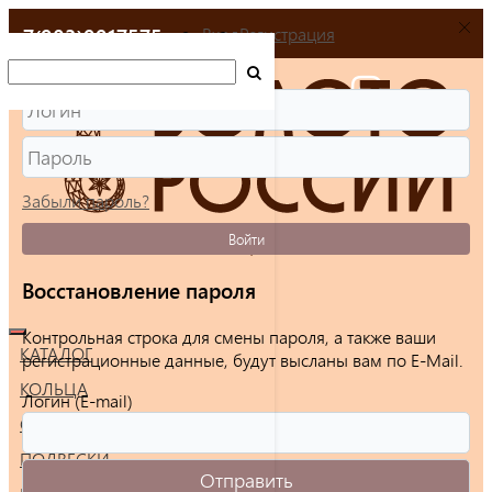
+7(903)9917575
Вход
Регистрация
Забыли пароль?
Войти
Восстановление пароля
Контрольная строка для смены пароля, а также ваши
КАТАЛОГ
регистрационные данные, будут высланы вам по E-Mail.
КОЛЬЦА
Логин (E-mail)
СЕРЬГИ
ПОДВЕСКИ