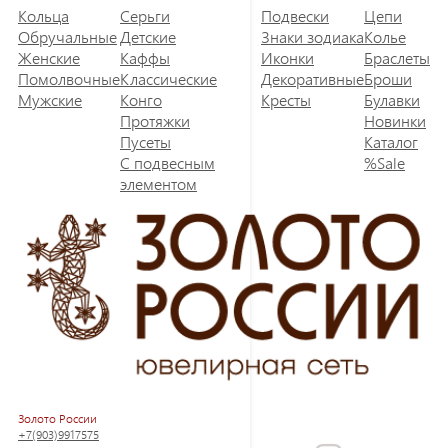
Кольца
Серьги
Подвески
Цепи
Обручальные
Детские
Знаки зодиака
Колье
Женские
Каффы
Иконки
Браслеты
Помолвочные
Классические
Декоративные
Броши
Мужские
Конго
Кресты
Булавки
Протяжки
Новинки
Пусеты
Каталог
С подвесным
%Sale
элементом
Золото России
+7(903)9917575