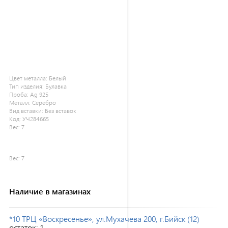
Цвет металла:
Белый
Тип изделия:
Булавка
Проба:
Ag 925
Металл:
Серебро
Вид вставки:
Без вставок
Код:
УЧ284665
Вес:
7
Вес:
7
Наличие в магазинах
*10 ТРЦ «Воскресенье», ул.Мухачева 200, г.Бийск (12)
остаток:
1