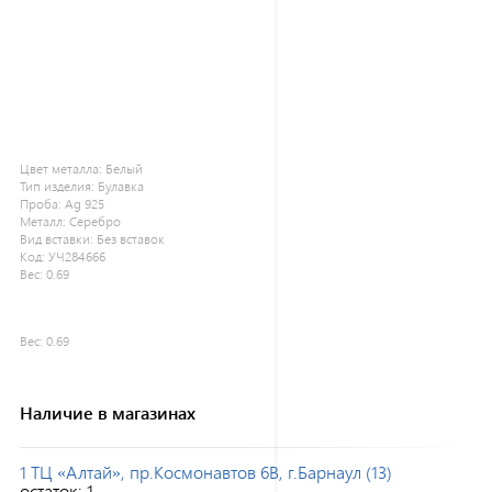
Цвет металла:
Белый
Тип изделия:
Булавка
Проба:
Ag 925
Металл:
Серебро
Вид вставки:
Без вставок
Код:
УЧ284666
Вес:
0.69
Вес:
0.69
Наличие в магазинах
1 ТЦ «Алтай», пр.Космонавтов 6В, г.Барнаул (13)
остаток:
1