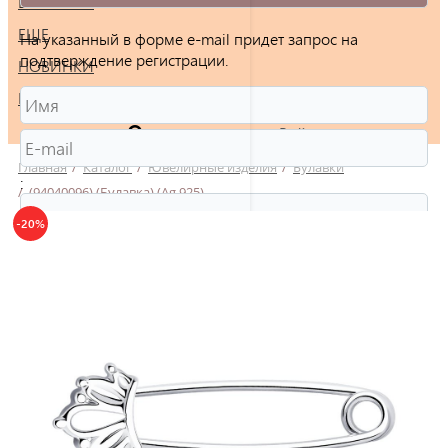
БРАСЛЕТЫ
ЕЩЕ
На указанный в форме e-mail придет запрос на
подтверждение регистрации.
НОВИНКИ
РАСПРОДАЖА
Войти
Главная
/
Каталог
/
Ювелирные изделия
/
Булавки
:
/
(94040096) (Булавка) (Ag 925)
-20%
Защита от автоматической регистрации
Введите слово на картинке:
*