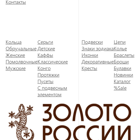
Контакты
Кольца
Серьги
Подвески
Цепи
Обручальные
Детские
Знаки зодиака
Колье
Женские
Каффы
Иконки
Браслеты
Помолвочные
Классические
Декоративные
Броши
Мужские
Конго
Кресты
Булавки
Протяжки
Новинки
Пусеты
Каталог
С подвесным
%Sale
элементом