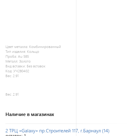
Цвет металла:
Комбинированный
Тип изделия:
Кольцо
Проба:
Au 585
Металл:
Золото
Вид вставки:
Без вставок
Код:
УЧ280402
Вес:
2.91
Вес:
2.91
Наличие в магазинах
2 ТРЦ «Galaxy» пр.Строителей 117, г.Барнаул (14)
остаток:
1