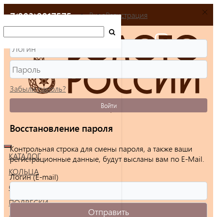
+7(903)9917575
Вход
Регистрация
Забыли пароль?
Войти
Восстановление пароля
Контрольная строка для смены пароля, а также ваши
КАТАЛОГ
регистрационные данные, будут высланы вам по E-Mail.
КОЛЬЦА
Логин (E-mail)
СЕРЬГИ
ПОДВЕСКИ