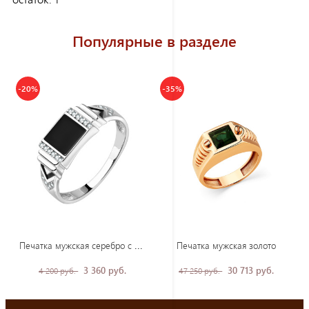
Популярные в разделе
-20%
-35%
Печ
атка мужская серебро с эмалью и фианитами
Печатка мужская золото
3 360 руб.
30 713 руб.
4 200 руб.
47 250 руб.