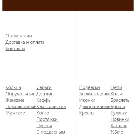
О компании
Доставка и оплата
Контакты
Кольца
Серьги
Подвески
Цепи
Обручальные
Детские
Знаки зодиака
Колье
Женские
Каффы
Иконки
Браслеты
Помолвочные
Классические
Декоративные
Броши
Мужские
Конго
Кресты
Булавки
Протяжки
Новинки
Пусеты
Каталог
С подвесным
%Sale