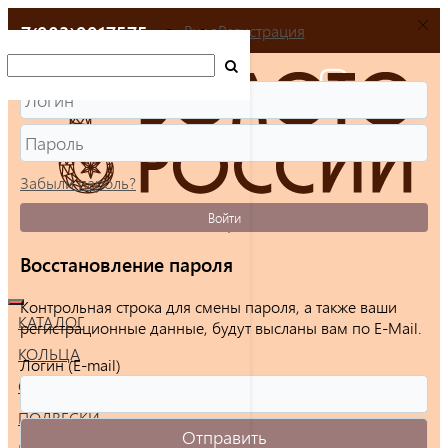
+7(903)9917575
Вход
Регистрация
Забыли пароль?
Войти
Восстановление пароля
Контрольная строка для смены пароля, а также ваши
КАТАЛОГ
регистрационные данные, будут высланы вам по E-Mail.
КОЛЬЦА
Логин (E-mail)
СЕРЬГИ
ПОДВЕСКИ