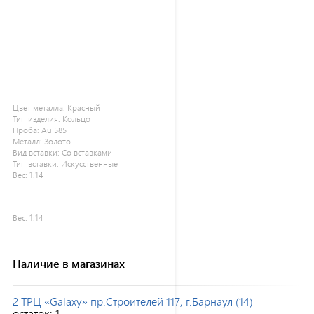
Цвет металла:
Красный
Тип изделия:
Кольцо
Проба:
Au 585
Металл:
Золото
Вид вставки:
Со вставками
Тип вставки:
Искусственные
Вес:
1.14
Вес:
1.14
Наличие в магазинах
2 ТРЦ «Galaxy» пр.Строителей 117, г.Барнаул (14)
остаток:
1