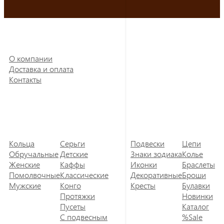
О компании
Доставка и оплата
Контакты
Кольца
Серьги
Подвески
Цепи
Обручальные
Детские
Знаки зодиака
Колье
Женские
Каффы
Иконки
Браслеты
Помолвочные
Классические
Декоративные
Броши
Мужские
Конго
Кресты
Булавки
Протяжки
Новинки
Пусеты
Каталог
С подвесным
%Sale