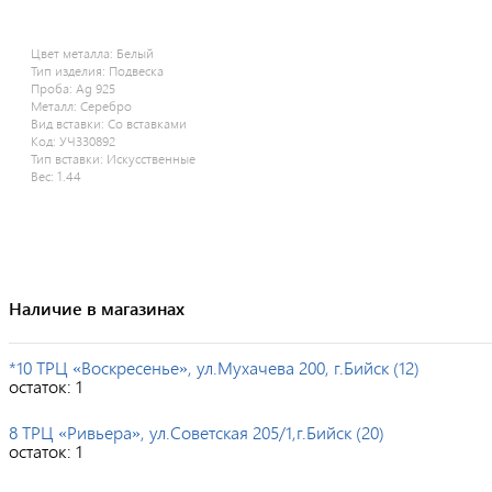
Цвет металла:
Белый
Тип изделия:
Подвеска
Проба:
Ag 925
Металл:
Серебро
Вид вставки:
Со вставками
Код:
УЧ330892
Тип вставки:
Искусственные
Вес:
1.44
Наличие в магазинах
*10 ТРЦ «Воскресенье», ул.Мухачева 200, г.Бийск (12)
остаток:
1
8 ТРЦ «Ривьера», ул.Советская 205/1,г.Бийск (20)
остаток:
1