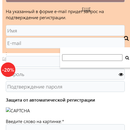
ЕЩЕ
На указанный в форме e-mail придет запрос на
подтверждение регистрации.
:
Главная
/
Каталог
/
Ювелирные изделия
/
Подвески
/
Иконки
-20%
Защита от автоматической регистрации
Введите слово на картинке:
*