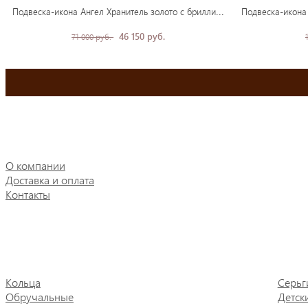
Под
веска-икона Ангел Хранитель золото с бриллиантами
46 150 руб.
71 000 руб.
О компании
Доставка и оплата
Контакты
Кольца
Серьг
Обручальные
Детск