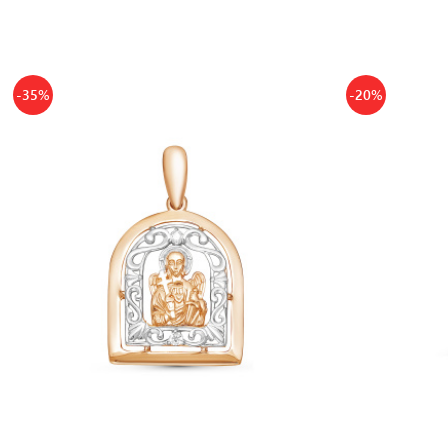
-35%
-20%