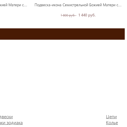
Под
веска-икона Семистрельной Божией Матери серебро
Под
веска-икона Семистрельной Божией Матери серебро
1 440 руб.
1 800 руб.
двески
Цепи
аки зодиака
Колье