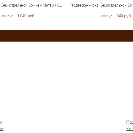
Под
веска-икона Семистрельной Божией Матери серебро
1 040 руб.
640 руб.
1 300 руб.
800 руб.
и
По
ие
Зн