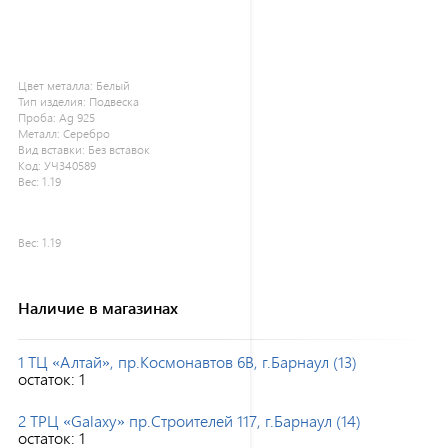
Цвет металла:
Белый
Тип изделия:
Подвеска
Проба:
Ag 925
Металл:
Серебро
Вид вставки:
Без вставок
Код:
УЧ340589
Вес:
1.19
Вес:
1.19
Наличие в магазинах
1 ТЦ «Алтай», пр.Космонавтов 6В, г.Барнаул (13)
остаток:
1
2 ТРЦ «Galaxy» пр.Строителей 117, г.Барнаул (14)
остаток:
1