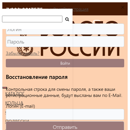
+7(903)9917575
Вход
Регистрация
Забыли пароль?
Войти
Восстановление пароля
Контрольная строка для смены пароля, а также ваши
КАТАЛОГ
регистрационные данные, будут высланы вам по E-Mail.
КОЛЬЦА
Логин (E-mail)
СЕРЬГИ
ПОДВЕСКИ