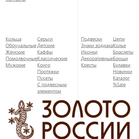
Кольца
Серьги
Подвески
Цепи
Обручальные
Детские
Знаки зодиака
Колье
Женские
Каффы
Иконки
Браслеты
Помолвочные
Классические
Декоративные
Броши
Мужские
Конго
Кресты
Булавки
Протяжки
Новинки
Пусеты
Каталог
С подвесным
%Sale
элементом