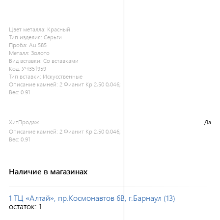
Цвет металла:
Красный
Тип изделия:
Серьги
Проба:
Au 585
Металл:
Золото
Вид вставки:
Со вставками
Код:
УЧ351959
Тип вставки:
Искусственные
Описание камней:
2 Фианит Кр 2,50 0,046;
Вес:
0.91
ХитПродаж
Да
Описание камней:
2 Фианит Кр 2,50 0,046;
Вес:
0.91
Наличие в магазинах
1 ТЦ «Алтай», пр.Космонавтов 6В, г.Барнаул (13)
остаток:
1