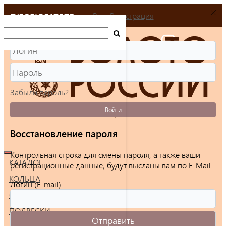
+7(903)9917575
Вход
Регистрация
Забыли пароль?
Войти
Восстановление пароля
Контрольная строка для смены пароля, а также ваши
КАТАЛОГ
регистрационные данные, будут высланы вам по E-Mail.
КОЛЬЦА
Логин (E-mail)
СЕРЬГИ
ПОДВЕСКИ