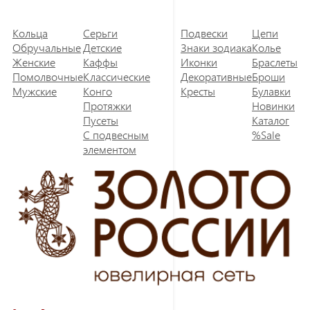
Кольца
Серьги
Подвески
Цепи
Обручальные
Детские
Знаки зодиака
Колье
Женские
Каффы
Иконки
Браслеты
Помолвочные
Классические
Декоративные
Броши
Мужские
Конго
Кресты
Булавки
Протяжки
Новинки
Пусеты
Каталог
С подвесным
%Sale
элементом