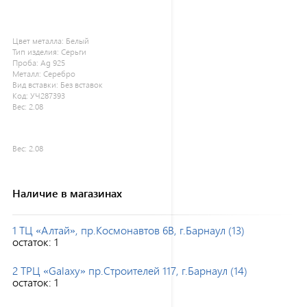
Цвет металла:
Белый
Тип изделия:
Серьги
Проба:
Ag 925
Металл:
Серебро
Вид вставки:
Без вставок
Код:
УЧ287393
Вес:
2.08
Вес:
2.08
Наличие в магазинах
1 ТЦ «Алтай», пр.Космонавтов 6В, г.Барнаул (13)
остаток:
1
2 ТРЦ «Galaxy» пр.Строителей 117, г.Барнаул (14)
остаток:
1