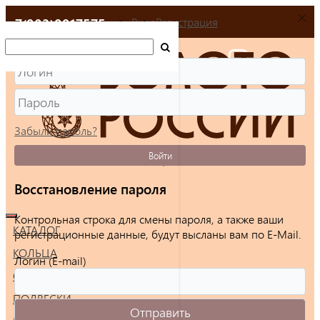
+7(903)9917575
Вход
Регистрация
Забыли пароль?
Войти
Восстановление пароля
Контрольная строка для смены пароля, а также ваши
КАТАЛОГ
регистрационные данные, будут высланы вам по E-Mail.
КОЛЬЦА
Логин (E-mail)
СЕРЬГИ
ПОДВЕСКИ