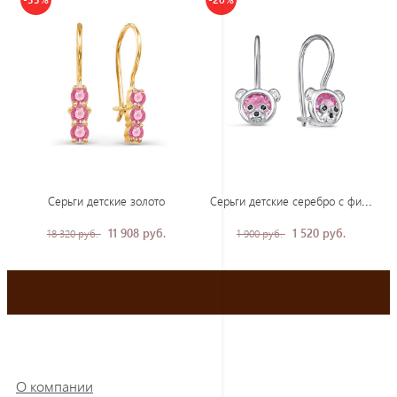
Сер
ьги детские серебро с фианитами
Серьги детские золото
11 908 руб.
1 520 руб.
18 320 руб.
1 900 руб.
О компании