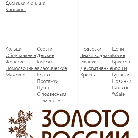
Доставка и оплата
Контакты
Кольца
Серьги
Подвески
Цепи
Обручальные
Детские
Знаки зодиака
Колье
Женские
Каффы
Иконки
Браслеты
Помолвочные
Классические
Декоративные
Броши
Мужские
Конго
Кресты
Булавки
Протяжки
Новинки
Пусеты
Каталог
С подвесным
%Sale
элементом