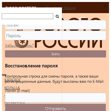
+7(903)9917575
Вход
Регистрация
Забыли пароль?
Войти
Восстановление пароля
Контрольная строка для смены пароля, а также ваши
КАТАЛОГ
регистрационные данные, будут высланы вам по E-Mail.
КОЛЬЦА
Логин (E-mail)
СЕРЬГИ
ПОДВЕСКИ