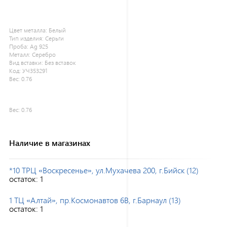
Цвет металла:
Белый
Тип изделия:
Серьги
Проба:
Ag 925
Металл:
Серебро
Вид вставки:
Без вставок
Код:
УЧ353291
Вес:
0.76
Вес:
0.76
Наличие в магазинах
*10 ТРЦ «Воскресенье», ул.Мухачева 200, г.Бийск (12)
остаток:
1
1 ТЦ «Алтай», пр.Космонавтов 6В, г.Барнаул (13)
остаток:
1