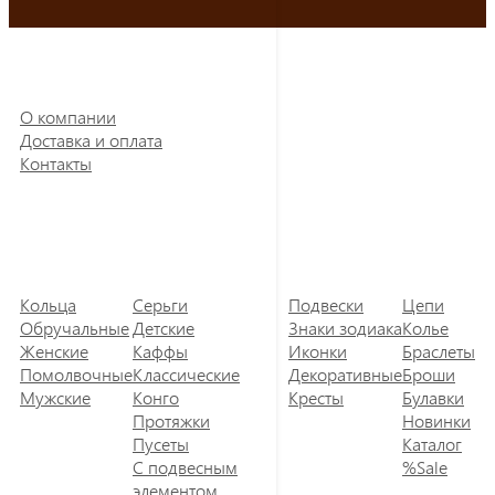
О компании
Доставка и оплата
Контакты
Кольца
Серьги
Подвески
Цепи
Обручальные
Детские
Знаки зодиака
Колье
Женские
Каффы
Иконки
Браслеты
Помолвочные
Классические
Декоративные
Броши
Мужские
Конго
Кресты
Булавки
Протяжки
Новинки
Пусеты
Каталог
С подвесным
%Sale
элементом