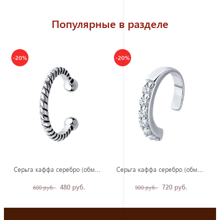
Популярные в разделе
-20%
-20%
Сер
ьга каффа серебро (обманка)
Сер
ьга каффа серебро (обманка)
480 руб.
720 руб.
600 руб.
900 руб.