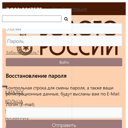
+7(903)9917575
Вход
Регистрация
Забыли пароль?
Войти
Восстановление пароля
Контрольная строка для смены пароля, а также ваши
КАТАЛОГ
регистрационные данные, будут высланы вам по E-Mail.
КОЛЬЦА
Логин (E-mail)
СЕРЬГИ
ПОДВЕСКИ