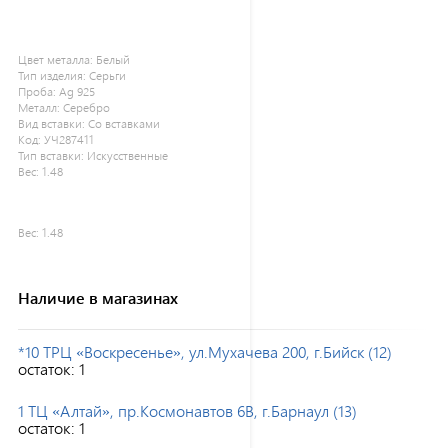
Цвет металла:
Белый
Тип изделия:
Серьги
Проба:
Ag 925
Металл:
Серебро
Вид вставки:
Со вставками
Код:
УЧ287411
Тип вставки:
Искусственные
Вес:
1.48
Вес:
1.48
Наличие в магазинах
*10 ТРЦ «Воскресенье», ул.Мухачева 200, г.Бийск (12)
остаток:
1
1 ТЦ «Алтай», пр.Космонавтов 6В, г.Барнаул (13)
остаток:
1