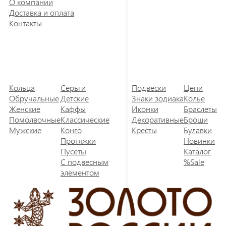
О компании
Доставка и оплата
Контакты
Кольца
Серьги
Подвески
Цепи
Обручальные
Детские
Знаки зодиака
Колье
Женские
Каффы
Иконки
Браслеты
Помолвочные
Классические
Декоративные
Броши
Мужские
Конго
Кресты
Булавки
Протяжки
Новинки
Пусеты
Каталог
С подвесным
%Sale
элементом