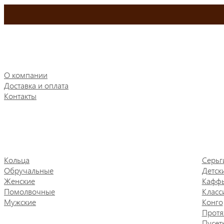
О компании
Доставка и оплата
Контакты
Кольца
Серьг
Обручальные
Детск
Женские
Кафф
Помолвочные
Класс
Мужские
Конго
Протя
Пусет