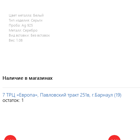
Цвет металла:
Белый
Тип изделия:
Серьги
Проба:
Ag 925
Металл:
Серебро
Вид вставки:
Без вставок
Вес:
1.08
Наличие в магазинах
7 ТРЦ «Европа», Павловский тракт 251в, г.Барнаул (19)
остаток:
1