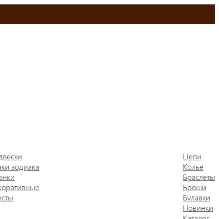
двески
Цепи
аки зодиака
Колье
онки
Браслеты
коративные
Броши
есты
Булавки
Новинки
Каталог