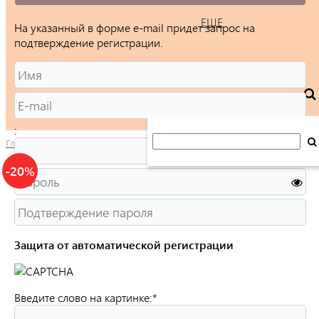
ЕЩЕ
На указанный в форме e-mail придет запрос на
подтверждение регистрации.
:
Главная
/
Каталог
/
Ювелирные изделия
/
Серьги
/
Каффы
/
-20%
Защита от автоматической регистрации
Введите слово на картинке:
*