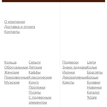
О компании
Доставка и оплата
Контакты
Кольца
Серьги
Подвески
Цепи
Обручальные
Детские
Знаки зодиака
Колье
Женские
Каффы
Иконки
Браслеты
Помолвочные
Классические
Декоративные
Броши
Мужские
Конго
Кресты
Булавки
Протяжки
Новинки
Пусеты
Каталог
С подвесным
%Sale
элементом