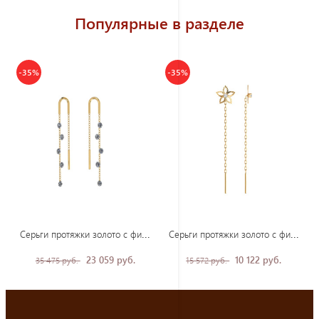
Популярные в разделе
-35%
-35%
Сер
ьги протяжки золото с фианитами
Сер
ьги протяжки золото с фианитами
23 059 руб.
10 122 руб.
35 475 руб.
15 572 руб.