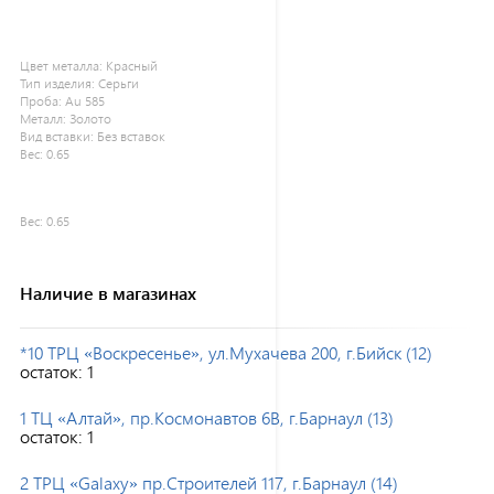
Цвет металла:
Красный
Тип изделия:
Серьги
Проба:
Au 585
Металл:
Золото
Вид вставки:
Без вставок
Вес:
0.65
Вес:
0.65
Наличие в магазинах
*10 ТРЦ «Воскресенье», ул.Мухачева 200, г.Бийск (12)
остаток:
1
1 ТЦ «Алтай», пр.Космонавтов 6В, г.Барнаул (13)
остаток:
1
2 ТРЦ «Galaxy» пр.Строителей 117, г.Барнаул (14)