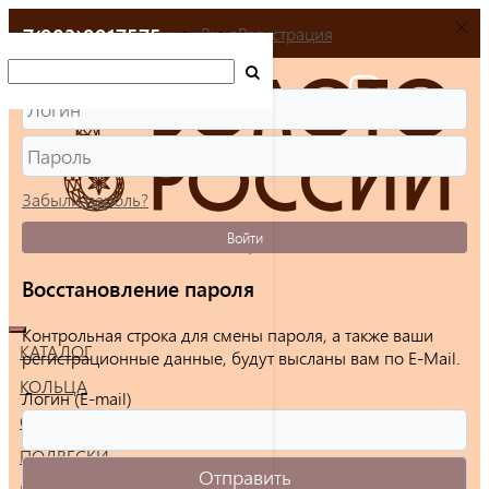
+7(903)9917575
Вход
Регистрация
Забыли пароль?
Войти
Восстановление пароля
Контрольная строка для смены пароля, а также ваши
КАТАЛОГ
регистрационные данные, будут высланы вам по E-Mail.
КОЛЬЦА
Логин (E-mail)
СЕРЬГИ
ПОДВЕСКИ