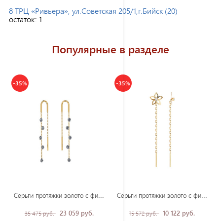
8 ТРЦ «Ривьера», ул.Советская 205/1,г.Бийск (20)
остаток:
1
Популярные в разделе
-35%
-35%
Сер
ьги протяжки золото с фианитами
Сер
ьги протяжки золото с фианитами
23 059 руб.
10 122 руб.
35 475 руб.
15 572 руб.