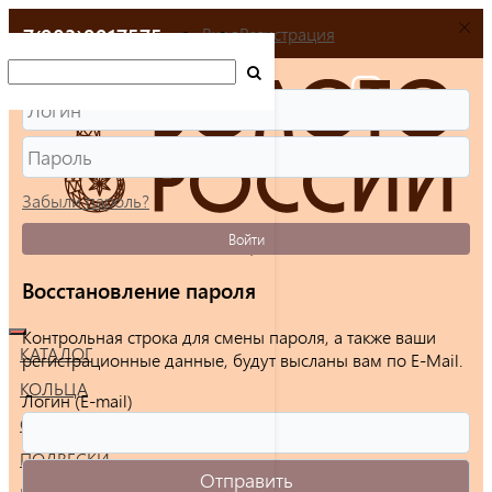
+7(903)9917575
Вход
Регистрация
Забыли пароль?
Войти
Восстановление пароля
Контрольная строка для смены пароля, а также ваши
КАТАЛОГ
регистрационные данные, будут высланы вам по E-Mail.
КОЛЬЦА
Логин (E-mail)
СЕРЬГИ
ПОДВЕСКИ