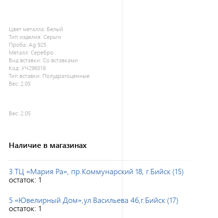
Цвет металла:
Белый
Тип изделия:
Серьги
Проба:
Ag 925
Металл:
Серебро
Вид вставки:
Со вставками
Код:
УЧ296516
Тип вставки:
Полудрагоценные
Вес:
2.05
Вес:
2.05
Наличие в магазинах
3 ТЦ «Мария Ра», пр.Коммунарский 18, г.Бийск (15)
остаток:
1
5 «Ювелирный Дом»,ул.Васильева 46,г.Бийск (17)
остаток:
1