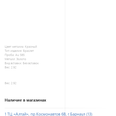
Цвет металла:
Красный
Тип изделия:
Браслет
Проба:
Au 585
Металл:
Золото
Вид вставки:
Без вставок
Вес:
2.92
Вес:
2.92
Наличие в магазинах
1 ТЦ «Алтай», пр.Космонавтов 6В, г.Барнаул (13)