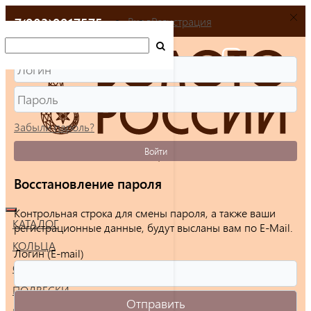
+7(903)9917575
Вход
Регистрация
Забыли пароль?
Войти
Восстановление пароля
Контрольная строка для смены пароля, а также ваши
КАТАЛОГ
регистрационные данные, будут высланы вам по E-Mail.
КОЛЬЦА
Логин (E-mail)
СЕРЬГИ
ПОДВЕСКИ