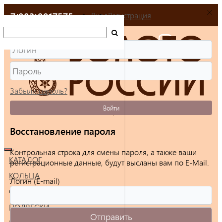
+7(903)9917575
Вход
Регистрация
Забыли пароль?
Войти
Восстановление пароля
Контрольная строка для смены пароля, а также ваши
КАТАЛОГ
регистрационные данные, будут высланы вам по E-Mail.
КОЛЬЦА
Логин (E-mail)
СЕРЬГИ
ПОДВЕСКИ