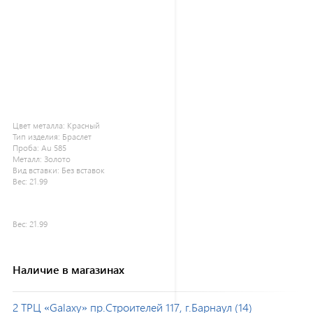
Цвет металла:
Красный
Тип изделия:
Браслет
Проба:
Au 585
Металл:
Золото
Вид вставки:
Без вставок
Вес:
21.99
Вес:
21.99
Наличие в магазинах
2 ТРЦ «Galaxy» пр.Строителей 117, г.Барнаул (14)