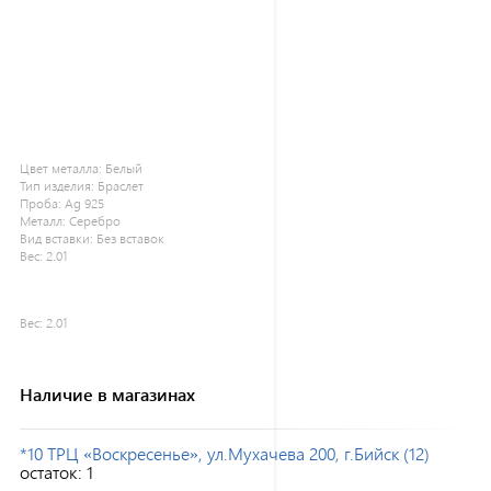
Цвет металла:
Белый
Тип изделия:
Браслет
Проба:
Ag 925
Металл:
Серебро
Вид вставки:
Без вставок
Вес:
2.01
Вес:
2.01
Наличие в магазинах
*10 ТРЦ «Воскресенье», ул.Мухачева 200, г.Бийск (12)
остаток:
1