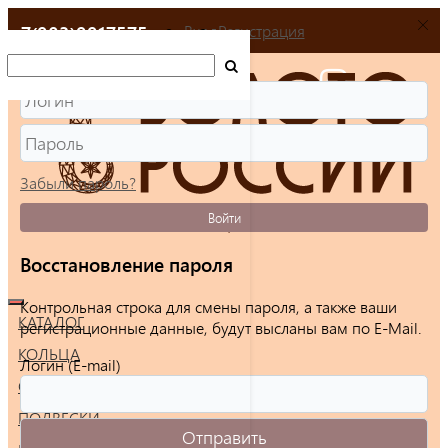
+7(903)9917575
Вход
Регистрация
Забыли пароль?
Войти
Восстановление пароля
Контрольная строка для смены пароля, а также ваши
КАТАЛОГ
регистрационные данные, будут высланы вам по E-Mail.
КОЛЬЦА
Логин (E-mail)
СЕРЬГИ
ПОДВЕСКИ