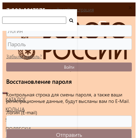
+7(903)9917575
Вход
Регистрация
Забыли пароль?
Войти
Восстановление пароля
Контрольная строка для смены пароля, а также ваши
КАТАЛОГ
регистрационные данные, будут высланы вам по E-Mail.
КОЛЬЦА
Логин (E-mail)
СЕРЬГИ
ПОДВЕСКИ