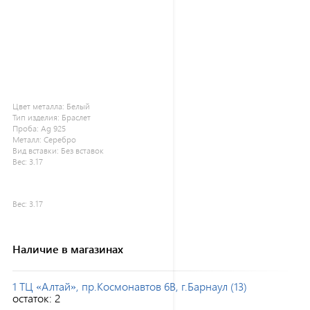
Цвет металла:
Белый
Тип изделия:
Браслет
Проба:
Ag 925
Металл:
Серебро
Вид вставки:
Без вставок
Вес:
3.17
Вес:
3.17
Наличие в магазинах
1 ТЦ «Алтай», пр.Космонавтов 6В, г.Барнаул (13)
остаток:
2