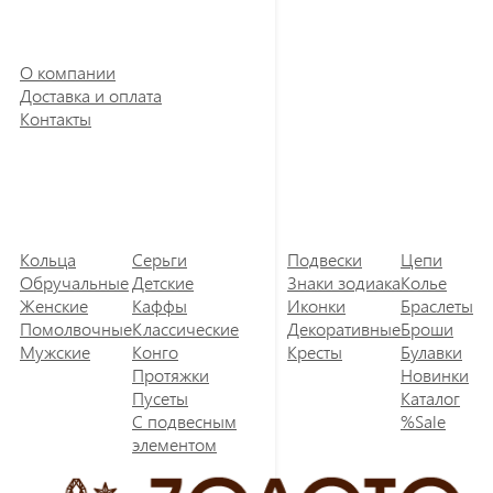
О компании
Доставка и оплата
Контакты
Кольца
Серьги
Подвески
Цепи
Обручальные
Детские
Знаки зодиака
Колье
Женские
Каффы
Иконки
Браслеты
Помолвочные
Классические
Декоративные
Броши
Мужские
Конго
Кресты
Булавки
Протяжки
Новинки
Пусеты
Каталог
С подвесным
%Sale
элементом