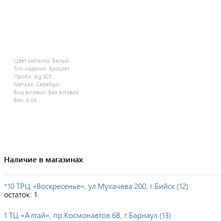
Цвет металла:
Белый
Тип изделия:
Браслет
Проба:
Ag 925
Металл:
Серебро
Вид вставки:
Без вставок
Вес:
4.04
Наличие в магазинах
*10 ТРЦ «Воскресенье», ул.Мухачева 200, г.Бийск (12)
остаток:
1
1 ТЦ «Алтай», пр.Космонавтов 6В, г.Барнаул (13)