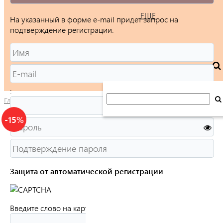
ЕЩЕ
На указанный в форме e-mail придет запрос на
подтверждение регистрации.
:
Главная
/
Каталог
/
Ювелирные изделия
/
Браслеты
/
Цепочки
-15%
Защита от автоматической регистрации
Введите слово на картинке:
*