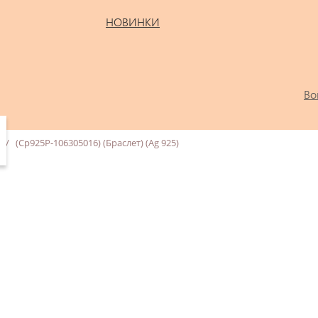
НОВИНКИ
Во
/
(Ср925Р-106305016) (Браслет) (Ag 925)