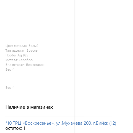
Цвет металла:
Белый
Тип изделия:
Браслет
Проба:
Ag 925
Металл:
Серебро
Вид вставки:
Без вставок
Вес:
4
Вес:
4
Наличие в магазинах
*10 ТРЦ «Воскресенье», ул.Мухачева 200, г.Бийск (12)
остаток:
1