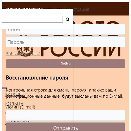
+7(903)9917575
Вход
Регистрация
Забыли пароль?
Войти
Восстановление пароля
Контрольная строка для смены пароля, а также ваши
КАТАЛОГ
регистрационные данные, будут высланы вам по E-Mail.
КОЛЬЦА
Логин (E-mail)
СЕРЬГИ
ПОДВЕСКИ