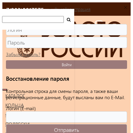
+7(903)9917575
Вход
Регистрация
Забыли пароль?
Войти
Восстановление пароля
Контрольная строка для смены пароля, а также ваши
КАТАЛОГ
регистрационные данные, будут высланы вам по E-Mail.
КОЛЬЦА
Логин (E-mail)
СЕРЬГИ
ПОДВЕСКИ