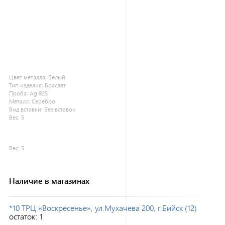
Цвет металла:
Белый
Тип изделия:
Браслет
Проба:
Ag 925
Металл:
Серебро
Вид вставки:
Без вставок
Вес:
5
Вес:
5
Наличие в магазинах
*10 ТРЦ «Воскресенье», ул.Мухачева 200, г.Бийск (12)
остаток:
1