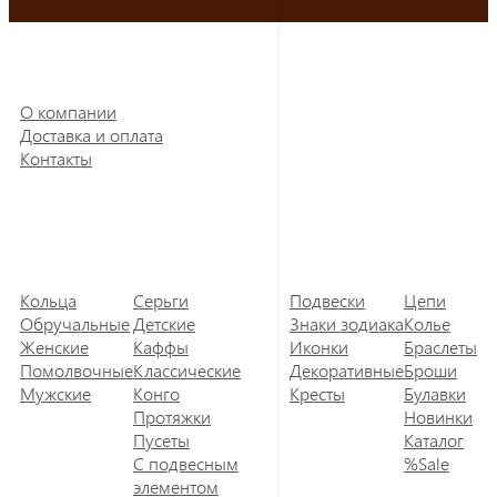
О компании
Доставка и оплата
Контакты
Кольца
Серьги
Подвески
Цепи
Обручальные
Детские
Знаки зодиака
Колье
Женские
Каффы
Иконки
Браслеты
Помолвочные
Классические
Декоративные
Броши
Мужские
Конго
Кресты
Булавки
Протяжки
Новинки
Пусеты
Каталог
С подвесным
%Sale
элементом