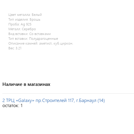
Цвет металла:
Белый
Тип изделия:
Брошь
Проба:
Ag 925
Металл:
Серебро
Вид вставки:
Со вставками
Тип вставки:
Полудрагоценные
Описание камней:
аметист, куб.циркон.
Вес:
3.21
Наличие в магазинах
2 ТРЦ «Galaxy» пр.Строителей 117, г.Барнаул (14)
остаток:
1