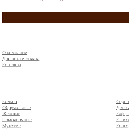
О компании
Доставка и оплата
Контакты
Кольца
Серьг
Обручальные
Детск
Женские
Кафф
Помолвочные
Класс
Мужские
Конго