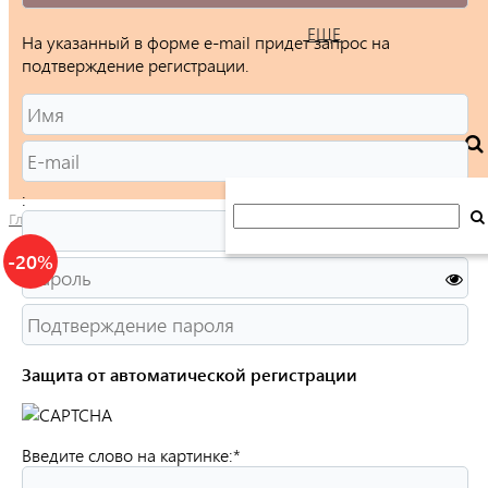
ЕЩЕ
На указанный в форме e-mail придет запрос на
подтверждение регистрации.
:
Главная
/
Каталог
/
Ювелирные изделия
/
Броши
/
(636853) (Б
-20%
Защита от автоматической регистрации
Введите слово на картинке:
*