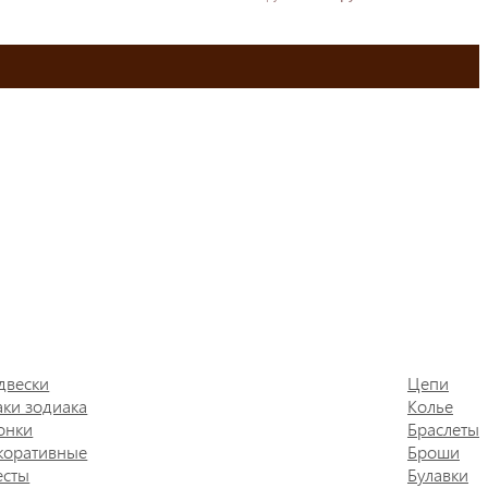
двески
Цепи
аки зодиака
Колье
онки
Браслеты
коративные
Броши
есты
Булавки