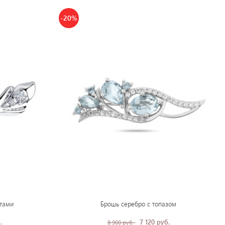
-20%
тами
Брошь серебро с топазом
.
7 120 руб.
8 900 руб.