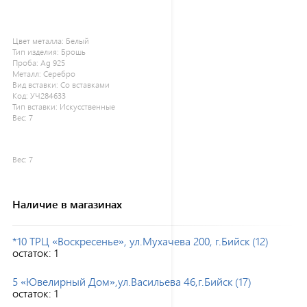
Цвет металла:
Белый
Тип изделия:
Брошь
Проба:
Ag 925
Металл:
Серебро
Вид вставки:
Со вставками
Код:
УЧ284633
Тип вставки:
Искусственные
Вес:
7
Вес:
7
Наличие в магазинах
*10 ТРЦ «Воскресенье», ул.Мухачева 200, г.Бийск (12)
остаток:
1
5 «Ювелирный Дом»,ул.Васильева 46,г.Бийск (17)
остаток:
1