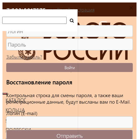
+7(903)9917575
Вход
Регистрация
Забыли пароль?
Войти
Восстановление пароля
Контрольная строка для смены пароля, а также ваши
КАТАЛОГ
регистрационные данные, будут высланы вам по E-Mail.
КОЛЬЦА
Логин (E-mail)
СЕРЬГИ
ПОДВЕСКИ