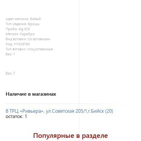
Цвет металла:
Белый
Тип изделия:
Брошь
Проба:
Ag 925
Металл:
Серебро
Вид вставки:
Со вставками
Код:
УЧ329160
Тип вставки:
Искусственные
Вес:
7
Вес:
7
Наличие в магазинах
8 ТРЦ «Ривьера», ул.Советская 205/1,г.Бийск (20)
остаток:
1
Популярные в разделе