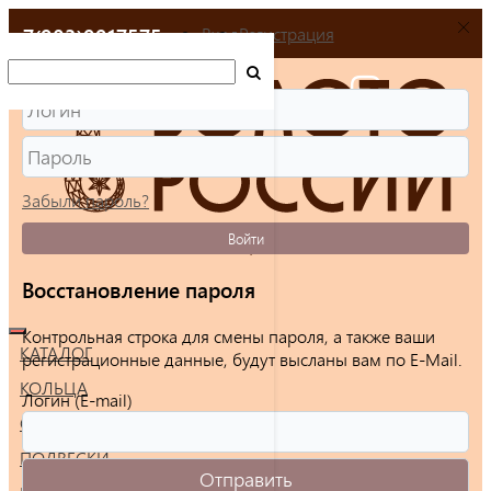
+7(903)9917575
Вход
Регистрация
Забыли пароль?
Войти
Восстановление пароля
Контрольная строка для смены пароля, а также ваши
КАТАЛОГ
регистрационные данные, будут высланы вам по E-Mail.
КОЛЬЦА
Логин (E-mail)
СЕРЬГИ
ПОДВЕСКИ