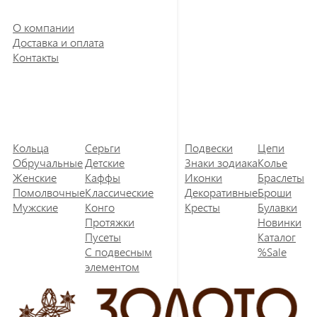
О компании
Доставка и оплата
Контакты
Кольца
Серьги
Подвески
Цепи
Обручальные
Детские
Знаки зодиака
Колье
Женские
Каффы
Иконки
Браслеты
Помолвочные
Классические
Декоративные
Броши
Мужские
Конго
Кресты
Булавки
Протяжки
Новинки
Пусеты
Каталог
С подвесным
%Sale
элементом