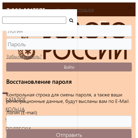
+7(903)9917575
Вход
Регистрация
Забыли пароль?
Войти
Восстановление пароля
Контрольная строка для смены пароля, а также ваши
КАТАЛОГ
регистрационные данные, будут высланы вам по E-Mail.
КОЛЬЦА
Логин (E-mail)
СЕРЬГИ
ПОДВЕСКИ