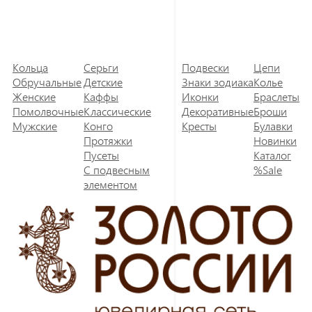
Кольца
Серьги
Подвески
Цепи
Обручальные
Детские
Знаки зодиака
Колье
Женские
Каффы
Иконки
Браслеты
Помолвочные
Классические
Декоративные
Броши
Мужские
Конго
Кресты
Булавки
Протяжки
Новинки
Пусеты
Каталог
С подвесным
%Sale
элементом