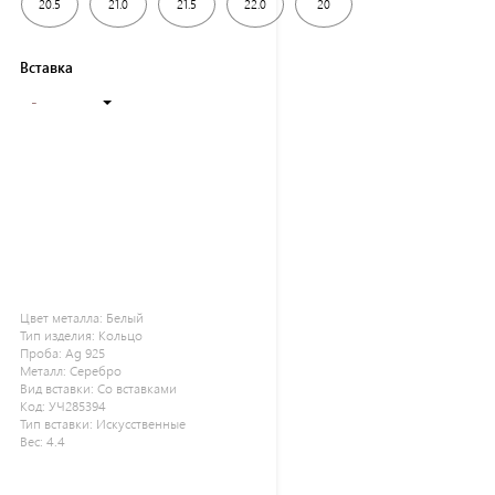
20.5
21.0
21.5
22.0
20
Вставка
-
Цвет металла:
Белый
Тип изделия:
Кольцо
Проба:
Ag 925
Металл:
Серебро
Вид вставки:
Со вставками
Код:
УЧ285394
Тип вставки:
Искусственные
Вес:
4.4