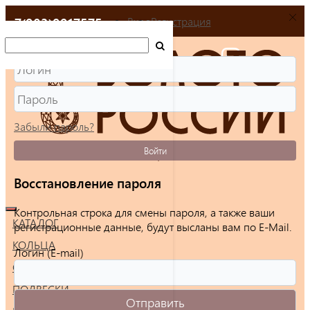
+7(903)9917575
Вход
Регистрация
Забыли пароль?
Войти
Восстановление пароля
Контрольная строка для смены пароля, а также ваши
КАТАЛОГ
регистрационные данные, будут высланы вам по E-Mail.
КОЛЬЦА
Логин (E-mail)
СЕРЬГИ
ПОДВЕСКИ