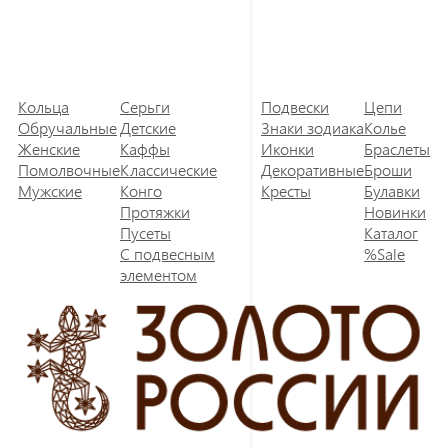
Кольца
Серьги
Подвески
Цепи
Обручальные
Детские
Знаки зодиака
Колье
Женские
Каффы
Иконки
Браслеты
Помолвочные
Классические
Декоративные
Броши
Мужские
Конго
Кресты
Булавки
Протяжки
Новинки
Пусеты
Каталог
С подвесным
%Sale
элементом