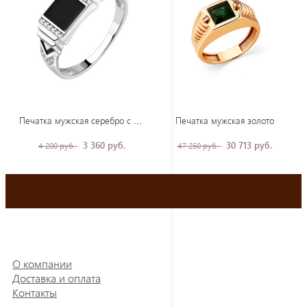
Печ
атка мужская серебро с эмалью и фианитами
Печатка мужская золото
3 360 руб.
30 713 руб.
4 200 руб.
47 250 руб.
О компании
Доставка и оплата
Контакты