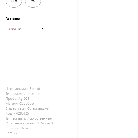
22.0
20
Вставка
фианит
Цвет металла:
Белый
Тип изделия:
Кольцо
Проба:
Ag 925
Металл:
Серебро
Вид вставки:
Со вставками
Код:
УЧ295125
Тип вставки:
Искусственные
Описание камней:
1 Эмаль 0
Вставки:
Фианит
Вес:
3.72