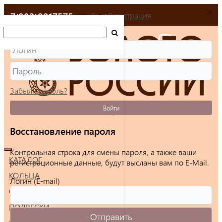
+7(903)9917575
Вход
Регистрация
Забыли пароль?
Войти
Восстановление пароля
Контрольная строка для смены пароля, а также ваши
КАТАЛОГ
регистрационные данные, будут высланы вам по E-Mail.
КОЛЬЦА
Логин (E-mail)
СЕРЬГИ
ПОДВЕСКИ