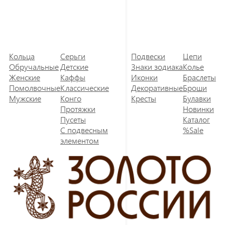
Кольца
Серьги
Подвески
Цепи
Обручальные
Детские
Знаки зодиака
Колье
Женские
Каффы
Иконки
Браслеты
Помолвочные
Классические
Декоративные
Броши
Мужские
Конго
Кресты
Булавки
Протяжки
Новинки
Пусеты
Каталог
С подвесным
%Sale
элементом