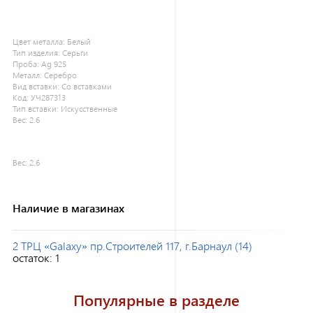
Цвет металла:
Белый
Тип изделия:
Серьги
Проба:
Ag 925
Металл:
Серебро
Вид вставки:
Со вставками
Код:
УЧ287313
Тип вставки:
Искусственные
Вес:
2.6
Вес:
2.6
Наличие в магазинах
2 ТРЦ «Galaxy» пр.Строителей 117, г.Барнаул (14)
остаток:
1
Популярные в разделе