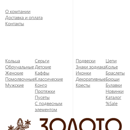
О компании
Доставка и оплата
Контакты
Кольца
Серьги
Подвески
Цепи
Обручальные
Детские
Знаки зодиака
Колье
Женские
Каффы
Иконки
Браслеты
Помолвочные
Классические
Декоративные
Броши
Мужские
Конго
Кресты
Булавки
Протяжки
Новинки
Пусеты
Каталог
С подвесным
%Sale
элементом