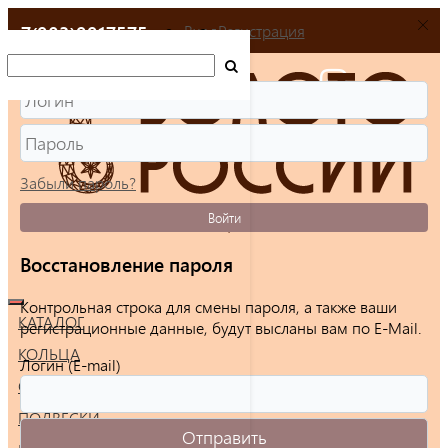
+7(903)9917575
Вход
Регистрация
Забыли пароль?
Войти
Восстановление пароля
Контрольная строка для смены пароля, а также ваши
КАТАЛОГ
регистрационные данные, будут высланы вам по E-Mail.
КОЛЬЦА
Логин (E-mail)
СЕРЬГИ
ПОДВЕСКИ