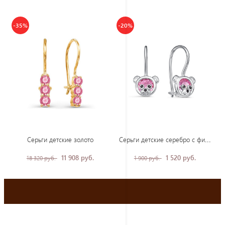
-35%
-20%
Сер
ьги детские серебро с фианитами
Серьги детские золото
11 908 руб.
1 520 руб.
18 320 руб.
1 900 руб.